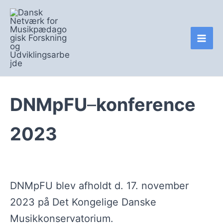
Gå
Mai
til
Men
indholdet
DNMpFU
–
konference
2023
DNMpFU blev afholdt d. 17. november
2023 på Det Kongelige Danske
Musikkonservatorium.